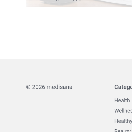
© 2026 medisana
Catego
Health
Wellne
Health
Beauty