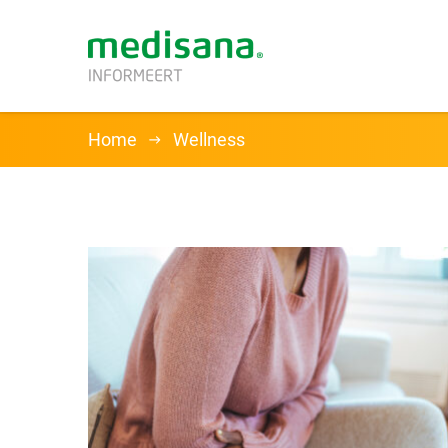
Home
Wellness
HEALTH
Bloeddruk
Gewicht
Lichttherapie
Lifestyle
BEAUTY