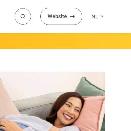
Website
NL
DE
HEALTHY HOME
EN
Zoeken
ES
Aroma
Luchtvochtigheid