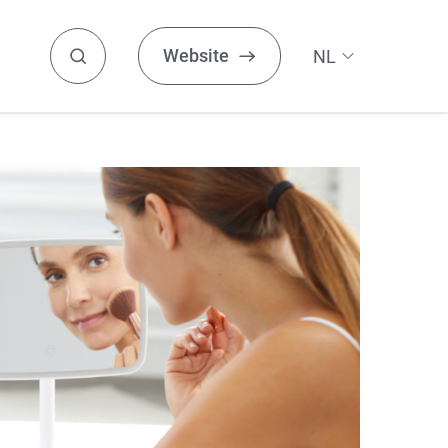
Website
NL
DE
HEALTHY HOME
EN
Zoeken
ES
Aroma
Luchtvochtigheid