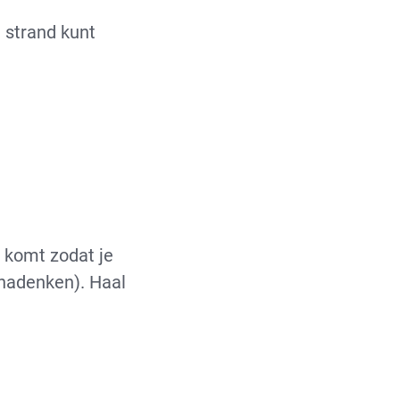
 strand kunt
st komt zodat je
r nadenken). Haal