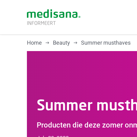
Home
Beauty
Summer musthaves
HEALTH
Bloeddruk
Gewicht
Lichttherapie
Lifestyle
Summer musth
Producten die deze zomer onm
BEAUTY